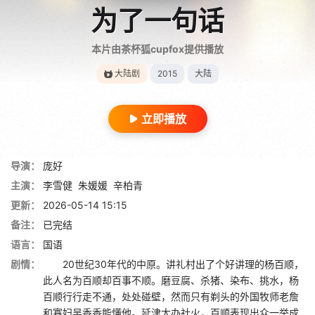
为了一句话
本片由茶杯狐cupfox提供播放
大陆剧
2015
大陆
立即播放
导演：
庞好
主演：
李雪健
朱媛媛
辛柏青
更新：
2026-05-14 15:15
备注：
已完结
语言：
国语
剧情：
20世纪30年代的中原。讲礼村出了个好讲理的杨百顺，
此人名为百顺却百事不顺。磨豆腐、杀猪、染布、挑水，杨
百顺行行走不通，处处碰壁，然而只有剃头的外国牧师老詹
和寡妇吴香香能懂他。延津大办社火，百顺表现出众一举成