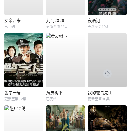
女帝归来
九门2026
夜语记
已完结
更新至第22集
更新至第19集
警字一号
黄皮树下
我的鸵鸟先生
更新至第32集
已完结
更新至第08集