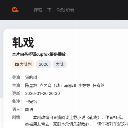
轧戏
本片由茶杯狐cupfox提供播放
大陆剧
2026
大陆
导演：
猫的树
主演：
陈星旭
卢昱晓
代旭
马思超
李婷婷
任宥纶
更新：
2026-01-20 20:30
备注：
已完结
语言：
国语
剧情：
本剧改编自豆瓣阅读连载小说《轧戏》，作者祖乐。 
她被朋友带去一家剧本杀俱乐部散心，一辆午夜列车就这样