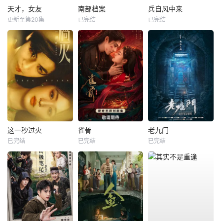
天才，女友
南部档案
兵自风中来
更新至第20集
已完结
已完结
这一秒过火
雀骨
老九门
已完结
已完结
已完结