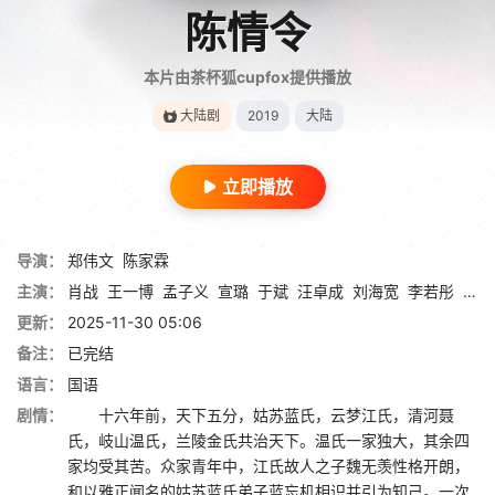
陈情令
本片由茶杯狐cupfox提供播放
大陆剧
2019
大陆
立即播放
导演：
郑伟文
陈家霖
主演：
肖战
王一博
孟子义
宣璐
于斌
汪卓成
刘海宽
李若彤
陆剑
更新：
2025-11-30 05:06
备注：
已完结
语言：
国语
剧情：
十六年前，天下五分，姑苏蓝氏，云梦江氏，清河聂
氏，岐山温氏，兰陵金氏共治天下。温氏一家独大，其余四
家均受其苦。众家青年中，江氏故人之子魏无羡性格开朗，
和以雅正闻名的姑苏蓝氏弟子蓝忘机相识并引为知己。一次